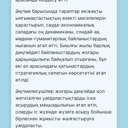
Әңгіме барысында тараптар екіжақты
ынтымақтастықтың өзекті мәселелерін
қарастырып, сауда-экономикалық
саладағы оң динамиканы, сондай-ақ
мәдени-гуманитарлық байланыстардың
нығаюын атап өтті. Биылғы жылы барлық
деңгейдегі байланыстардың жоғары
қарқындылығы байқалып отырғаны, бұл
екі ел арасындағы қатынастардың
стратегиялық сипатын көрсететіні атап
өтілді.
Әңгімелесушілер жоғары деңгейде қол
жеткізілген уағдаластықтарды іске
асырудың маңыздылығын атап өтіп,
оларды іс жүзінде жүзеге асыру бойынша
бірлескен жұмысты жалғастыруға
уағдаласты.