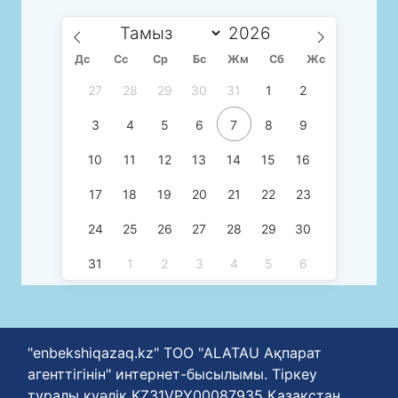
Дс
Сc
Ср
Бс
Жм
Сб
Жс
27
28
29
30
31
1
2
3
4
5
6
7
8
9
10
11
12
13
14
15
16
17
18
19
20
21
22
23
24
25
26
27
28
29
30
31
1
2
3
4
5
6
"enbekshiqazaq.kz" ТОО "ALATAU Ақпарат
агенттігінін" интернет-бысылымы. Тіркеу
туралы куәлік KZ31VPY00087935 Қазақстан