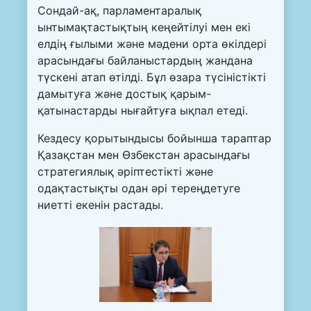
Сондай-ақ, парламентаралық
ынтымақтастықтың кеңейтілуі мен екі
елдің ғылыми және мәдени орта өкілдері
арасындағы байланыстардың жандана
түскені атап өтілді. Бұл өзара түсіністікті
дамытуға және достық қарым-
қатынастарды нығайтуға ықпал етеді.
Кездесу қорытындысы бойынша тараптар
Қазақстан мен Өзбекстан арасындағы
стратегиялық әріптестікті және
одақтастықты одан әрі тереңдетуге
ниетті екенін растады.