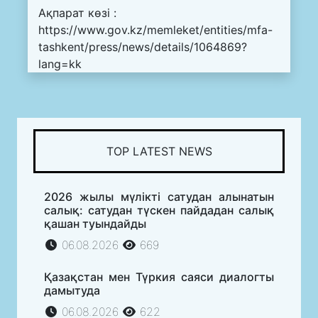
Ақпарат көзі :
https://www.gov.kz/memleket/entities/mfa-
tashkent/press/news/details/1064869?
lang=kk
TOP LATEST NEWS
2026 жылы мүлікті сатудан алынатын
салық: сатудан түскен пайдадан салық
қашан туындайды
06.08.2026
669
Қазақстан мен Түркия саяси диалогты
дамытуда
06.08.2026
622