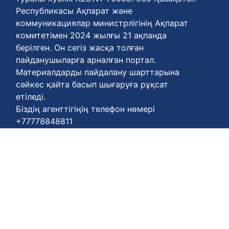
Республикасы Ақпарат және
коммуникациялар министрлігінің Ақпарат
комитетімен 2024 жылғы 21 ақпанда
берілген. Он сегіз жасқа толған
пайданушыларға арналған портал.
Материалдарды пайдалану шарттарына
сәйкес қайта басып шығаруға рұқсат
етіледі.
Біздің агенттігіңің телефон нөмері
+77778848811
Келісім шарттары :
https://enbekshiqazaq.kz/kz/terms-of-
payment.html
Қүпия келісімдері:
https://enbekshiqazaq.kz/kz/confidentiality.html
Қолдану ережелері:
https://enbekshiqazaq.kz/kz/terms-of-
service.html