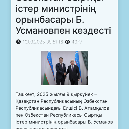
істер министрінің
орынбасары Б.
Усмановпен кездесті
10.09.2025 09:51:16
4977
Ташкент, 2025 жылғы 9 қыркүйек –
Қазақстан Республикасының Өзбекстан
Республикасындағы Елшісі Б. Атамқұлов
пен Өзбекстан Республикасы Сыртқы
істер министрінің орынбасары Б. Усманов
арасында кездесу өтті.