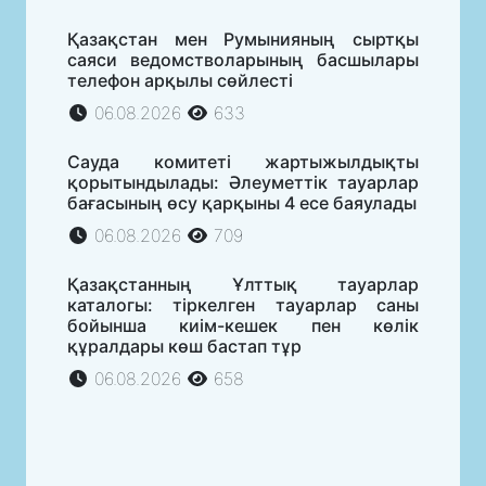
Қазақстан мен Румынияның сыртқы
саяси ведомстволарының басшылары
телефон арқылы сөйлесті
06.08.2026
633
Сауда комитеті жартыжылдықты
қорытындылады: Әлеуметтік тауарлар
бағасының өсу қарқыны 4 есе баяулады
06.08.2026
709
Қазақстанның Ұлттық тауарлар
каталогы: тіркелген тауарлар саны
бойынша киім-кешек пен көлік
құралдары көш бастап тұр
06.08.2026
658