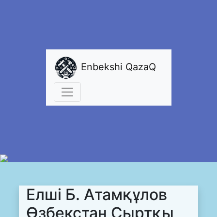
Enbekshi QazaQ
Елші Б. Атамқұлов
Өзбекстан Сыртқы