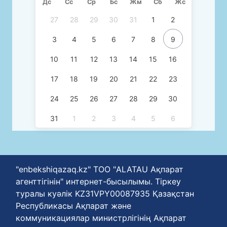
Дс
Сc
Ср
Бс
Жм
Сб
Жс
27
28
29
30
31
1
2
3
4
5
6
7
8
9
10
11
12
13
14
15
16
17
18
19
20
21
22
23
24
25
26
27
28
29
30
31
1
2
3
4
5
6
"enbekshiqazaq.kz" ТОО "ALATAU Ақпарат
агенттігінін" интернет-бысылымы. Тіркеу
туралы куәлік KZ31VPY00087935 Қазақстан
Республикасы Ақпарат және
коммуникациялар министрлігінің Ақпарат