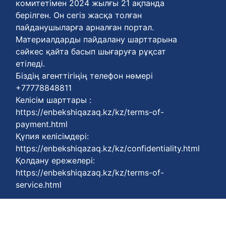
комитетімен 2024 жылғы 21 ақпанда
берілген. Он сегіз жасқа толған
пайданушыларға арналған портал.
Материалдарды пайдалану шарттарына
сәйкес қайта басып шығаруға рұқсат
етіледі.
Біздің агенттігіңің телефон нөмері
+77778848811
Келісім шарттары :
https://enbekshiqazaq.kz/kz/terms-of-
payment.html
Қүпия келісімдері:
https://enbekshiqazaq.kz/kz/confidentiality.html
Қолдану ережелері:
https://enbekshiqazaq.kz/kz/terms-of-
service.html