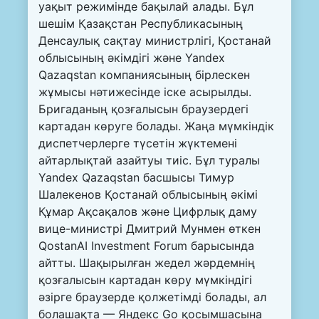
уақыт режимінде бақылай алады. Бұл
шешім Қазақстан Республикасының
Денсаулық сақтау министрлігі, Қостанай
облысының әкімдігі және Yandex
Qazaqstan компаниясының бірлескен
жұмысы нәтижесінде іске асырылды.
Бригаданың қозғалысын браузердегі
картадан көруге болады. Жаңа мүмкіндік
диспетчерлерге түсетін жүктемені
айтарлықтай азайтуы тиіс. Бұл туралы
Yandex Qazaqstan басшысы Тимур
Шалекенов Қостанай облысының әкімі
Құмар Ақсақалов және Цифрлық даму
вице-министрі Дмитрий Мунмен өткен
QostanAI Investment Forum барысында
айтты. Шақырылған жедел жәрдемнің
қозғалысын картадан көру мүмкіндігі
әзірге браузерде қолжетімді болады, ал
болашақта — Яндекс Go қосымшасына