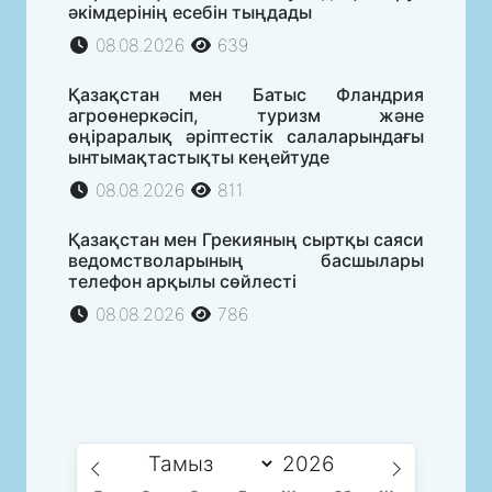
әкімдерінің есебін тыңдады
08.08.2026
639
Қазақстан мен Батыс Фландрия
агроөнеркәсіп, туризм және
өңіраралық әріптестік салаларындағы
ынтымақтастықты кеңейтуде
08.08.2026
811
Қазақстан мен Грекияның сыртқы саяси
ведомстволарының басшылары
телефон арқылы сөйлесті
08.08.2026
786