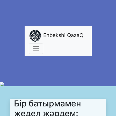
Enbekshi QazaQ
Бір батырмамен
жедел жәрдем: