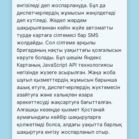
енгізіледі деп жоспарлануда. Бұл да
диспетчерлердің жұмысын жеңілдетеді
деп күтіледі. Жедел жәрдем
шақырылғаннан кейін жүйе автоматты
түрде картаға сілтемесі бар SMS
жолдайды. Сол сілтеме арқылы
бригаданың нақты уақыттағы қозғалысын
көруге болады. Бұл шешім Яндекс
Картаның JavaScript API технологиясы
негізінде жүзеге асырылған. Жаңа жоба
шұғыл қызметтердің жұмысын барынша
ашық етуге, диспетчерлердің жүктемесін
азайтуға және халықпен өзара
әрекеттесуді жақсартуға бағытталған.
Алғашқы кезеңде қызмет Қостанай
аумағындағы кейбір шақыруларға
қолжетімді болса, алдағы уақытта барлық
шақыртуға енгізу жоспарланып отыр.