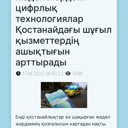
цифрлық
технологиялар
Қостанайдағы шұғыл
қызметтердің
ашықтығын
арттырады
11.09.2025 09:50:22
5596
Енді қостанайлықтар өз шақырған жедел
жәрдемнің қозғалысын картадан нақты