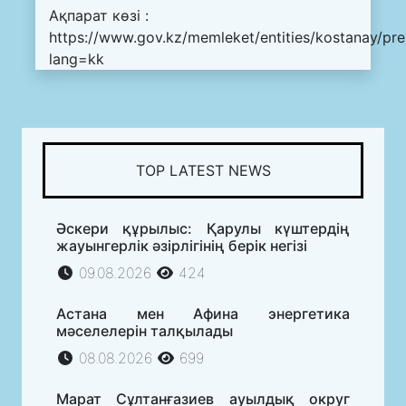
Ақпарат көзі :
https://www.gov.kz/memleket/entities/kostanay/pr
lang=kk
TOP LATEST NEWS
Әскери құрылыс: Қарулы күштердің
жауынгерлік әзірлігінің берік негізі
09.08.2026
424
Астана мен Афина энергетика
мәселелерін талқылады
08.08.2026
699
Марат Сұлтанғазиев ауылдық округ