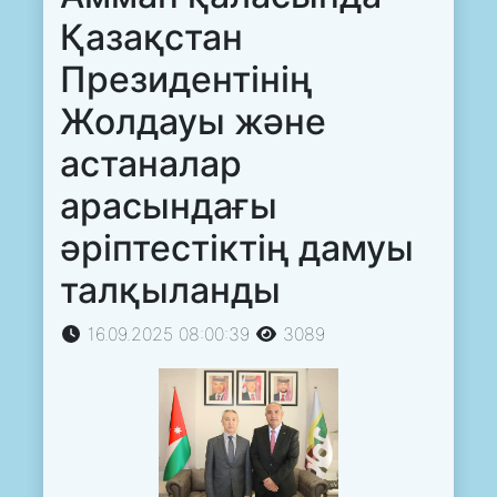
Қазақстан
Президентінің
Жолдауы және
астаналар
арасындағы
әріптестіктің дамуы
талқыланды
16.09.2025 08:00:39
3089