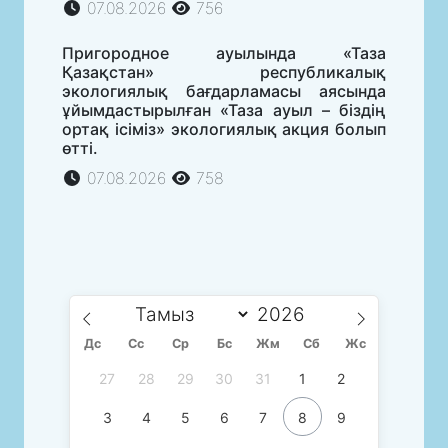
07.08.2026
756
Пригородное ауылында «Таза
Қазақстан» республикалық
экологиялық бағдарламасы аясында
ұйымдастырылған «Таза ауыл – біздің
ортақ ісіміз» экологиялық акция болып
өтті.
07.08.2026
758
Дс
Сc
Ср
Бс
Жм
Сб
Жс
27
28
29
30
31
1
2
3
4
5
6
7
8
9