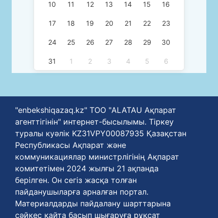
10
11
12
13
14
15
16
17
18
19
20
21
22
23
24
25
26
27
28
29
30
31
1
2
3
4
5
6
"enbekshiqazaq.kz" ТОО "ALATAU Ақпарат
агенттігінін" интернет-бысылымы. Тіркеу
туралы куәлік KZ31VPY00087935 Қазақстан
Республикасы Ақпарат және
коммуникациялар министрлігінің Ақпарат
комитетімен 2024 жылғы 21 ақпанда
берілген. Он сегіз жасқа толған
пайданушыларға арналған портал.
Материалдарды пайдалану шарттарына
сәйкес қайта басып шығаруға рұқсат