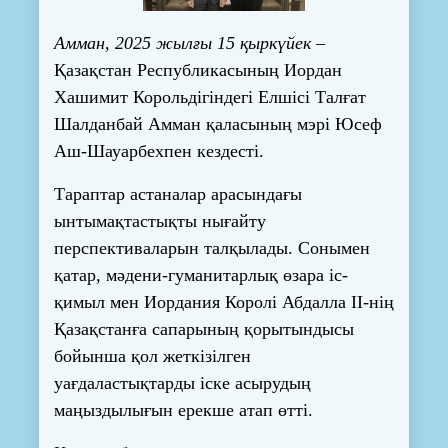
Амман, 2025 жылғы 15 қыркүйек
–
Қазақстан Республикасының Иордан
Хашимит Корольдігіндегі Елшісі Талғат
Шалданбай Амман қаласының мэрі Юсеф
Аш-Шауарбехпен кездесті.
Тараптар астаналар арасындағы
ынтымақтастықты нығайту
перспективаларын талқылады. Сонымен
қатар, мәдени-гуманитарлық өзара іс-
қимыл мен Иордания Королі Абдалла II-нің
Қазақстанға сапарының қорытындысы
бойынша қол жеткізілген
уағдаластықтарды іске асырудың
маңыздылығын ерекше атап өтті.