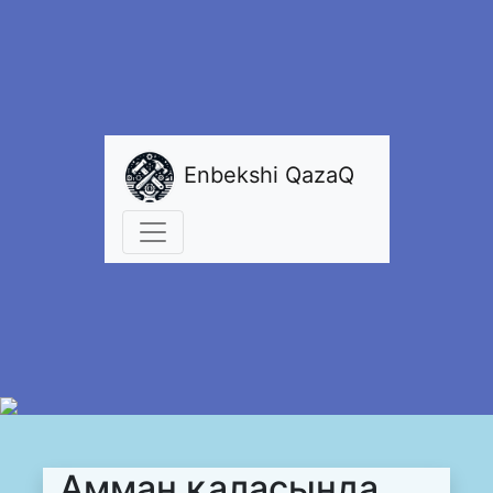
Enbekshi QazaQ
Амман қаласында