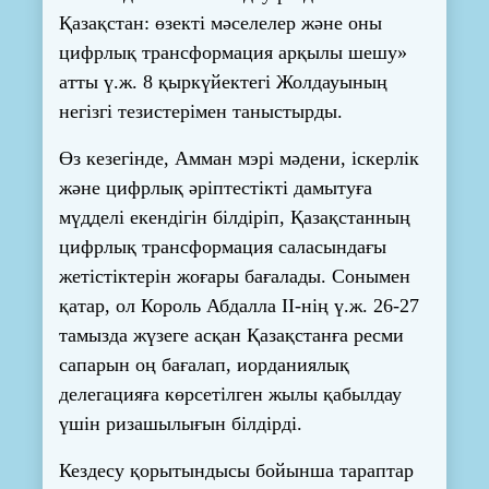
Қазақстан: өзекті мәселелер және оны
цифрлық трансформация арқылы шешу»
атты ү.ж. 8 қыркүйектегі Жолдауының
негізгі тезистерімен таныстырды.
Өз кезегінде, Амман мэрі мәдени, іскерлік
және цифрлық әріптестікті дамытуға
мүдделі екендігін білдіріп, Қазақстанның
цифрлық трансформация саласындағы
жетістіктерін жоғары бағалады. Сонымен
қатар, ол Король Абдалла II-нің ү.ж. 26-27
тамызда жүзеге асқан Қазақстанға ресми
сапарын оң бағалап, иорданиялық
делегацияға көрсетілген жылы қабылдау
үшін ризашылығын білдірді.
Кездесу қорытындысы бойынша тараптар