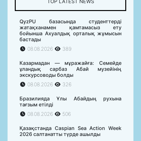
TOP LATEST NEWS
QyzPU базасында студенттерді
жатақханамен қамтамасыз ету
бойынша Ахуалдық орталық жұмысын
бастады
08.08.2026
389
Казармадан — мұражайға: Семейде
ұландық сарбаз Абай музейінің
экскурсоводы болды
08.08.2026
326
Бразилияда Ұлы Абайдың рухына
тағзым етілді
08.08.2026
506
Қазақстанда Caspian Sea Action Week
2026 салтанатты түрде ашылды