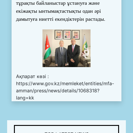
тұрақты байланыстар ұстануға және
екіжақты ынтымақтастықты одан әрі
дамытуға ниетті екендіктерін растады.
Ақпарат көзі :
https://www.gov.kz/memleket/entities/mfa-
amman/press/news/details/1068318?
lang=kk