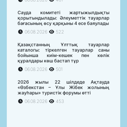
Сауда комитеті жартыжылдықты
қорытындылады: Әлеуметтік тауарлар
бағасының өсу қарқыны 4 есе баяулады
06.08.2026
522
Қазақстанның Ұлттық тауарлар
каталогы: тіркелген тауарлар саны
бойынша киім-кешек пен көлік
құралдары көш бастап тұр
06.08.2026
501
2026 жылы 22 шілдеде Ақтауда
«Өзбекстан – Ұлы Жібек жолының
жауһары» туристік форумы өтті
06.08.2026
453