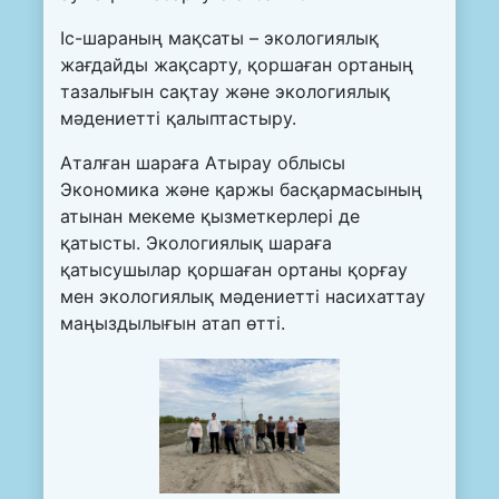
Іс-шараның мақсаты – экологиялық
жағдайды жақсарту, қоршаған ортаның
тазалығын сақтау және экологиялық
мәдениетті қалыптастыру.
Аталған шараға Атырау облысы
Экономика және қаржы басқармасының
атынан мекеме қызметкерлері де
қатысты. Экологиялық шараға
қатысушылар қоршаған ортаны қорғау
мен экологиялық мәдениетті насихаттау
маңыздылығын атап өтті.