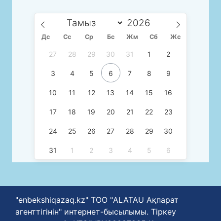
Дс
Сc
Ср
Бс
Жм
Сб
Жс
27
28
29
30
31
1
2
3
4
5
6
7
8
9
10
11
12
13
14
15
16
17
18
19
20
21
22
23
24
25
26
27
28
29
30
31
1
2
3
4
5
6
"enbekshiqazaq.kz" ТОО "ALATAU Ақпарат
агенттігінін" интернет-бысылымы. Тіркеу