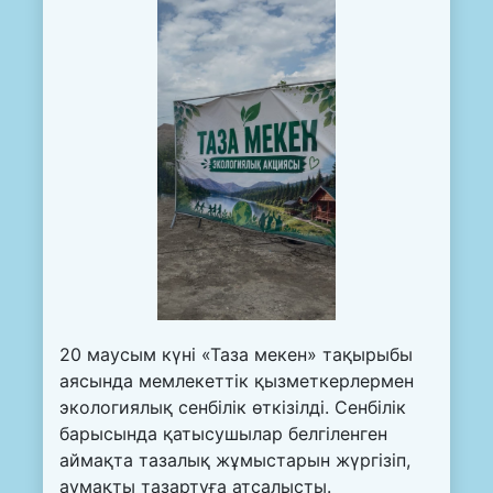
20 маусым күні «Таза мекен» тақырыбы
аясында мемлекеттік қызметкерлермен
экологиялық сенбілік өткізілді. Сенбілік
барысында қатысушылар белгіленген
аймақта тазалық жұмыстарын жүргізіп,
аумақты тазартуға атсалысты.