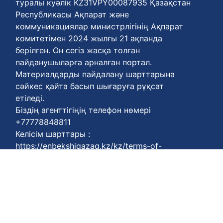
туралы куәлік KZ31VPY00087935 Қазақстан
Республикасы Ақпарат және
коммуникациялар министрлігінің Ақпарат
комитетімен 2024 жылғы 21 ақпанда
берілген. Он сегіз жасқа толған
пайданушыларға арналған портал.
Материалдарды пайдалану шарттарына
сәйкес қайта басып шығаруға рұқсат
етіледі.
Біздің агенттігіңің телефон нөмері
+77778848811
Келісім шарттары :
https://enbekshiqazaq.kz/kz/terms-of-
payment.html
Қүпия келісімдері:
https://enbekshiqazaq.kz/kz/confidentiality.html
Қолдану ережелері:
https://enbekshiqazaq.kz/kz/terms-of-
service.html