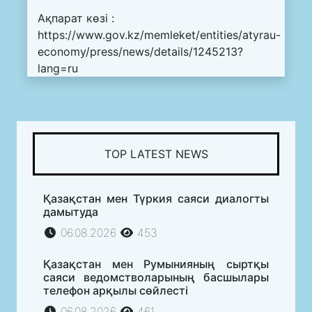
Ақпарат көзі :
https://www.gov.kz/memleket/entities/atyrau-
economy/press/news/details/1245213?
lang=ru
TOP LATEST NEWS
Қазақстан мен Түркия саяси диалогты
дамытуда
06.08.2026
453
Қазақстан мен Румынияның сыртқы
саяси ведомстволарының басшылары
телефон арқылы сөйлесті
06.08.2026
461