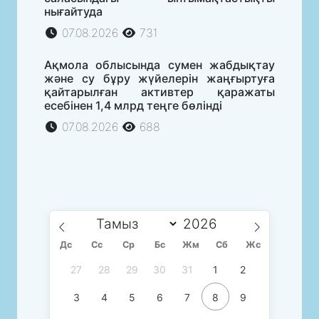
нығайтуда
07.08.2026
731
Ақмола облысында сумен жабдықтау
және су бұру жүйелерін жаңғыртуға
қайтарылған активтер қаражаты
есебінен 1,4 млрд теңге бөлінді
07.08.2026
688
Дс
Сc
Ср
Бс
Жм
Сб
Жс
27
28
29
30
31
1
2
3
4
5
6
7
8
9