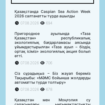
Қазақстанда Caspian Sea Action Week
2026 салтанатты түрде ашылды
07.08.2026
694
Пригородное ауылында «Таза
Қазақстан» республикалық
экологиялық бағдарламасы аясында
ұйымдастырылған «Таза ауыл – біздің
ортақ ісіміз» экологиялық акция болып
өтті.
07.08.2026
706
Сіз сұрадыңыз – Біз жауап береміз
Тақырыбы: «МӘМС бойынша жолдарды
автоматты түрде толтыру»
07.08.2026
678
Қазақстан мен Моңғолия су
саласындағы ынтымақтастықты