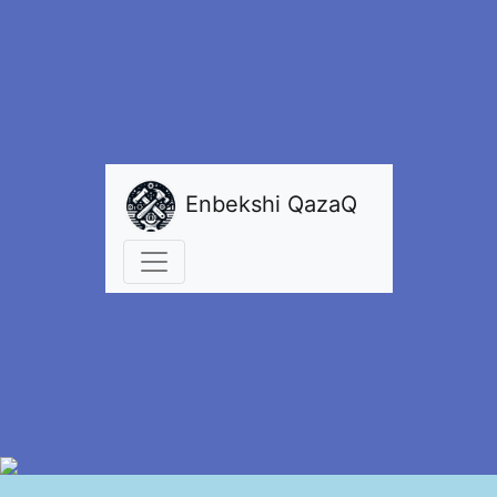
Enbekshi QazaQ