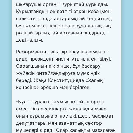
шығарушы орган – Құрылтай құрылды.
Құрылтайдың өкілеттігі өткен кезеңмен
салыстырғанда айтарлықтай кеңейтілді,
бұл мемлекет ісіне араласуда халықтың
рөлі айтарлықтай артқанын білдіреді, -
деді ғалым.
Реформаның тағы бір елеулі элементі –
вице-президент институтының енгізілуі.
Сарапшының пікірінше, бұл басқару
жүйесін оңтайландыруға мүмкіндік
береді. Жаңа Конституцияда «Халық
кеңесіне» ерекше мән берілген.
-Бұл – тұрақты жұмыс істейтін орган
емес. Ол сессияларға жиналады және
оның құрамына этнос өкілдері, мәслихат
депутаттары мен азаматтық сектор
мүшелері кіреді. Олар халықты мазалаған