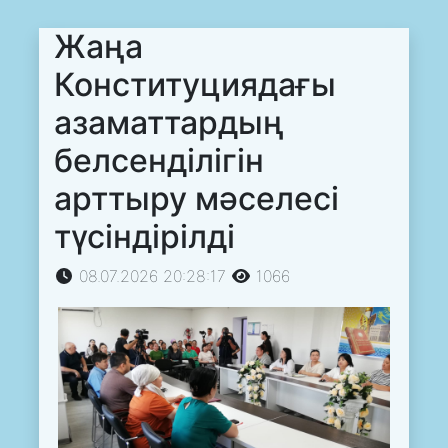
Жаңа
Конституциядағы
азаматтардың
белсенділігін
арттыру мәселесі
түсіндірілді
08.07.2026 20:28:17
1066