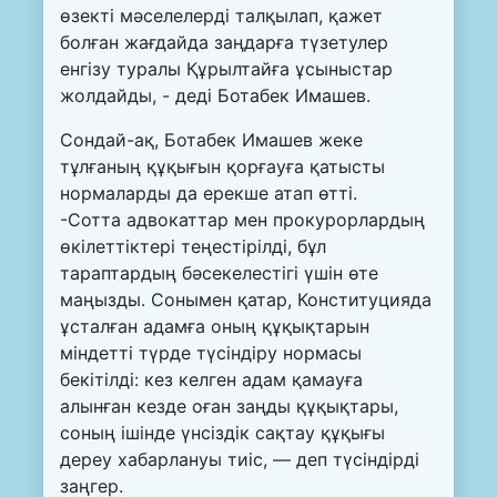
өзекті мәселелерді талқылап, қажет
болған жағдайда заңдарға түзетулер
енгізу туралы Құрылтайға ұсыныстар
жолдайды, - деді Ботабек Имашев.
Сондай-ақ, Ботабек Имашев жеке
тұлғаның құқығын қорғауға қатысты
нормаларды да ерекше атап өтті.
-Сотта адвокаттар мен прокурорлардың
өкілеттіктері теңестірілді, бұл
тараптардың бәсекелестігі үшін өте
маңызды. Сонымен қатар, Конституцияда
ұсталған адамға оның құқықтарын
міндетті түрде түсіндіру нормасы
бекітілді: кез келген адам қамауға
алынған кезде оған заңды құқықтары,
соның ішінде үнсіздік сақтау құқығы
дереу хабарлануы тиіс, — деп түсіндірді
заңгер.