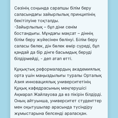
Сөзінің соңында сарапшы білім беру
саласындағы зайырлылық принципінің
бекітілуіне тоқталды.
-Зайырлылық – бұл діни сенім
бостандығы. Мұндағы мақсат – діннің
білім беру жүйесінен бөлінуі. Білім беру
саласы бөлек, дін бөлек өмір сүреді, бұл
қандай да бір дінге басымдық беруді
білдірмейді, - деп атап өтті.
Құқықтық реформалардың академиялық
орта үшін маңыздылығы туралы Орталық
Азия инновациялық университетінің
Құқық кафедрасының меңгерушісі
Ақмарал Жайлауова да өз пікірін білдірді.
Оның айтуынша, университет студенттер
мен оқытушылар арасында түсіндіру
жұмыстарына белсенді араласқан.