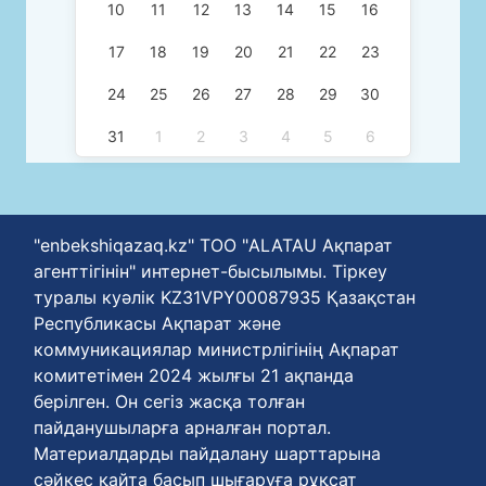
10
11
12
13
14
15
16
17
18
19
20
21
22
23
24
25
26
27
28
29
30
31
1
2
3
4
5
6
"enbekshiqazaq.kz" ТОО "ALATAU Ақпарат
агенттігінін" интернет-бысылымы. Тіркеу
туралы куәлік KZ31VPY00087935 Қазақстан
Республикасы Ақпарат және
коммуникациялар министрлігінің Ақпарат
комитетімен 2024 жылғы 21 ақпанда
берілген. Он сегіз жасқа толған
пайданушыларға арналған портал.
Материалдарды пайдалану шарттарына
сәйкес қайта басып шығаруға рұқсат