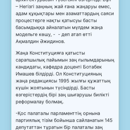
– Негізгі заңның жай ғана жаңаруы емес,
адам құқықтары мен азаматтардың саяси
процестерге нақты қатысуы басты
басымдыққа айналатын мүлдем жаңа
модельге көшу, - - деп атап өтті
Ақмалдин Әжидинов.
Жаңа Конституцияға қатысты
сарапшылық пайымын заң ғылымдарының
кандидаты, кафедра доценті Ботабек
Имашев білдірді. Ол Конституцияның
жаңа редакциясы 1995 жылғы құжаттың
күшін жоятынын түсіндірді. Басты
өзгерістердің бірі заң шығарушы билікті
реформалау болмақ.
-Қос палаталы парламенттің орнына
партиялық тізім бойынша сайланатын 145
депутаттан тұратын бір палаталы заң