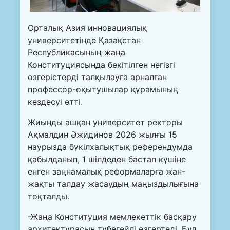
Орталық Азия инновациялық
университетінде Қазақстан
Республикасының жаңа
Конституциясында бекітілген негізгі
өзгерістерді талқылауға арналған
профессор-оқытушылар құрамының
кездесуі өтті.
Жиынды ашқан университет ректоры
Ақмалдин Әжидинов 2026 жылғы 15
наурызда бүкілхалықтық референдумда
қабылданып, 1 шілдеден бастап күшіне
енген заңнамалық реформаларға жан-
жақты талдау жасаудың маңыздылығына
тоқталды.
-Жаңа Конституция мемлекеттік басқару
архитектурасын түбегейлі өзгертеді. Бұл