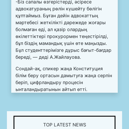
-Біз сапалы өзгерістерді, әсіресе
адвокатураның рөлін күшейту бөлігін
құптаймыз. Бұған дейін адвокаттың
мәртебесі жеткілікті дәрежеде жоғары
болмаған еді, ал қазір олардың
өкілеттіктері прокурормен теңестірілді,
бұл біздің мамандық үшін өте маңызды.
Бұл студенттерімізге дұрыс бағыт-бағдар
береді, — деді А.Жайлауова.
Сондай-ақ, спикер жаңа Конституция
білім беру ортасын дамытуға жаңа серпін
беріп, цифрландыру процесін
ынталандыратынын айтып өтті.
TOP LATEST NEWS