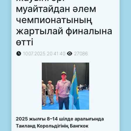
муайтайдан әлем
чемпионатының
жартылай финалына
өтті
10.07.2025 20:41:40
27086
2025 жылғы 8–14 шілде аралығында
Таиланд Корольдігінің Бангкок