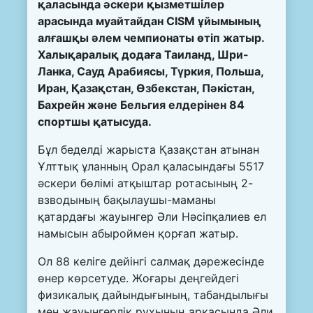
қаласында әскери қызметшілер
арасында муайтайдан CISM ұйымының
алғашқы әлем чемпионаты өтіп жатыр.
Халықаралық додаға Таиланд, Шри-
Ланка, Сауд Арабиясы, Түркия, Польша,
Иран, Қазақстан, Өзбекстан, Пәкістан,
Бахрейн және Бельгия елдерінен 84
спортшы қатысуда.
Бұл беделді жарыста Қазақстан атынан
Ұлттық ұланның Орал қаласындағы 5517
әскери бөлімі атқыштар ротасының 2-
взводының бақылаушы-маманы
қатардағы жауынгер Әли Нәсіпқалиев ел
намысын абыроймен қорғап жатыр.
Ол 88 келіге дейінгі салмақ дәрежесінде
өнер көрсетуде. Жоғары деңгейдегі
физикалық дайындығының, табандылығы
мен жауынгерлік рухының арқасында Әли