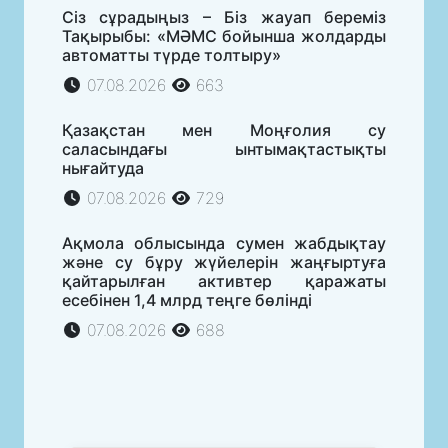
Сіз сұрадыңыз – Біз жауап береміз
Тақырыбы: «МӘМС бойынша жолдарды
автоматты түрде толтыру»
07.08.2026
663
Қазақстан мен Моңғолия су
саласындағы ынтымақтастықты
нығайтуда
07.08.2026
729
Ақмола облысында сумен жабдықтау
және су бұру жүйелерін жаңғыртуға
қайтарылған активтер қаражаты
есебінен 1,4 млрд теңге бөлінді
07.08.2026
688