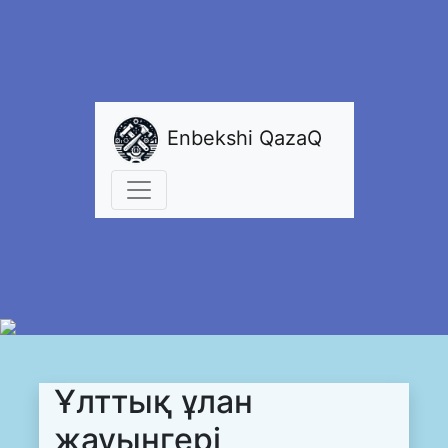
Enbekshi QazaQ
Ұлттық ұлан
жауынгері