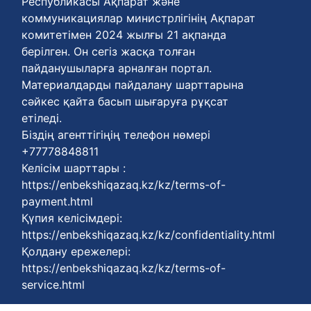
Республикасы Ақпарат және
коммуникациялар министрлігінің Ақпарат
комитетімен 2024 жылғы 21 ақпанда
берілген. Он сегіз жасқа толған
пайданушыларға арналған портал.
Материалдарды пайдалану шарттарына
сәйкес қайта басып шығаруға рұқсат
етіледі.
Біздің агенттігіңің телефон нөмері
+77778848811
Келісім шарттары :
https://enbekshiqazaq.kz/kz/terms-of-
payment.html
Қүпия келісімдері:
https://enbekshiqazaq.kz/kz/confidentiality.html
Қолдану ережелері:
https://enbekshiqazaq.kz/kz/terms-of-
service.html