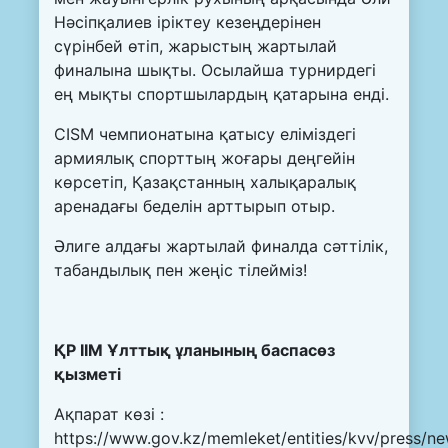
Нәсіпқалиев іріктеу кезеңдерінен
сүрінбей өтіп, жарыстың жартылай
финалына шықты. Осылайша турнирдегі
ең мықты спортшылардың қатарына енді.
CISM чемпионатына қатысу еліміздегі
армиялық спорттың жоғары деңгейін
көрсетіп, Қазақстанның халықаралық
аренадағы беделін арттырып отыр.
Әлиге алдағы жартылай финалда сәттілік,
табандылық пен жеңіс тілейміз!
ҚР ІІМ Ұлттық ұланының баспасөз
қызметі
Ақпарат көзі :
https://www.gov.kz/memleket/entities/kvv/press/n