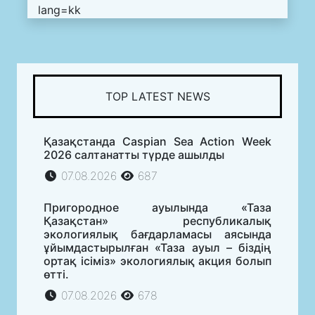
lang=kk
TOP LATEST NEWS
Қазақстанда Caspian Sea Action Week
2026 салтанатты түрде ашылды
07.08.2026
687
Пригородное ауылында «Таза
Қазақстан» республикалық
экологиялық бағдарламасы аясында
ұйымдастырылған «Таза ауыл – біздің
ортақ ісіміз» экологиялық акция болып
өтті.
07.08.2026
678