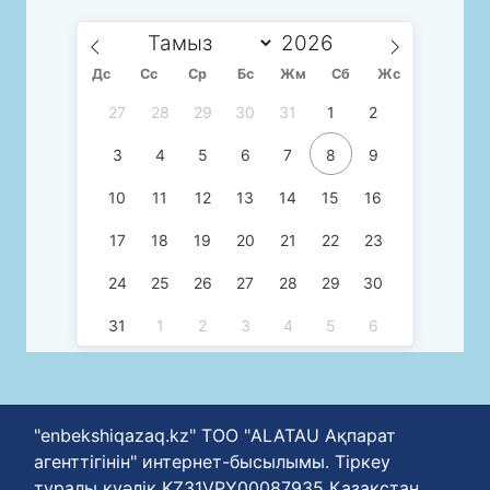
Дс
Сc
Ср
Бс
Жм
Сб
Жс
27
28
29
30
31
1
2
3
4
5
6
7
8
9
10
11
12
13
14
15
16
17
18
19
20
21
22
23
24
25
26
27
28
29
30
31
1
2
3
4
5
6
"enbekshiqazaq.kz" ТОО "ALATAU Ақпарат
агенттігінін" интернет-бысылымы. Тіркеу
туралы куәлік KZ31VPY00087935 Қазақстан