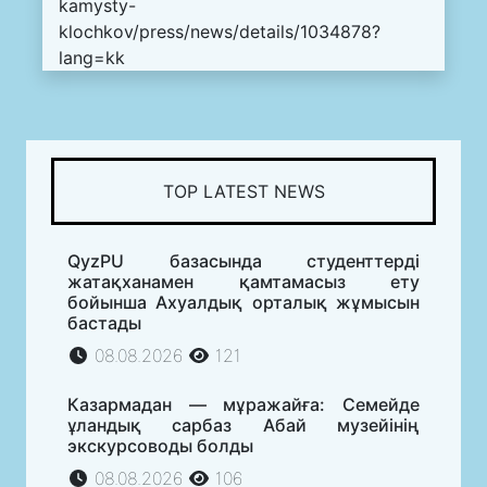
kamysty-
klochkov/press/news/details/1034878?
lang=kk
TOP LATEST NEWS
QyzPU базасында студенттерді
жатақханамен қамтамасыз ету
бойынша Ахуалдық орталық жұмысын
бастады
08.08.2026
121
Казармадан — мұражайға: Семейде
ұландық сарбаз Абай музейінің
экскурсоводы болды
08.08.2026
106