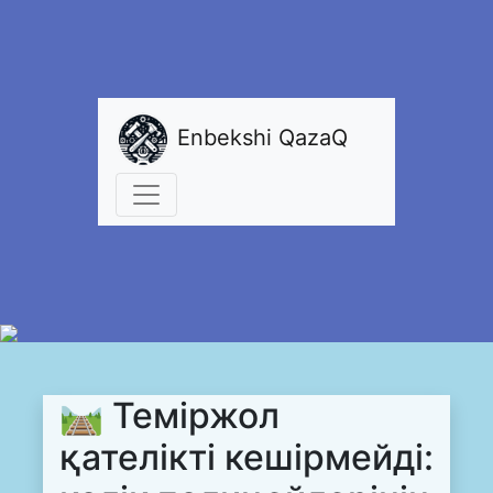
Enbekshi QazaQ
🛤 Теміржол
қателікті кешірмейді: