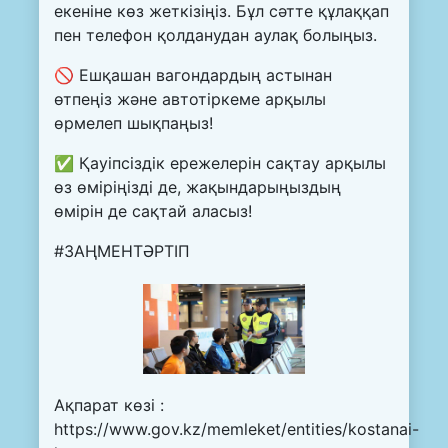
екеніне көз жеткізіңіз. Бұл сәтте құлаққап
пен телефон қолданудан аулақ болыңыз.
🚫 Ешқашан вагондардың астынан
өтпеңіз және автотіркеме арқылы
өрмелеп шықпаңыз!
✅ Қауіпсіздік ережелерін сақтау арқылы
өз өміріңізді де, жақындарыңыздың
өмірін де сақтай аласыз!
#ЗАҢМЕНТӘРТІП
Ақпарат көзі :
https://www.gov.kz/memleket/entities/kostanai-