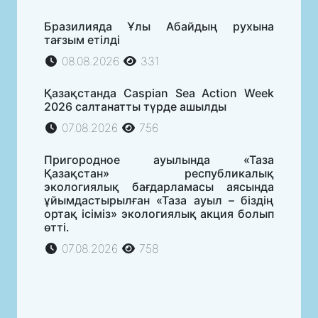
Бразилияда Ұлы Абайдың рухына
тағзым етілді
08.08.2026
331
Қазақстанда Caspian Sea Action Week
2026 салтанатты түрде ашылды
07.08.2026
756
Пригородное ауылында «Таза
Қазақстан» республикалық
экологиялық бағдарламасы аясында
ұйымдастырылған «Таза ауыл – біздің
ортақ ісіміз» экологиялық акция болып
өтті.
07.08.2026
758