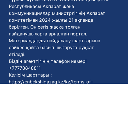
Республикасы Ақпарат және
коммуникациялар министрлігінің Ақпарат
комитетімен 2024 жылғы 21 ақпанда
берілген. Он сегіз жасқа толған
пайданушыларға арналған портал.
Материалдарды пайдалану шарттарына
сәйкес қайта басып шығаруға рұқсат
етіледі.
Біздің агенттігіңің телефон нөмері
+77778848811
Келісім шарттары :
https://enbekshiqazaq.kz/kz/terms-of-
payment.html
Қүпия келісімдері:
https://enbekshiqazaq.kz/kz/confidentiality.html
Қолдану ережелері:
https://enbekshiqazaq.kz/kz/terms-of-
service.html