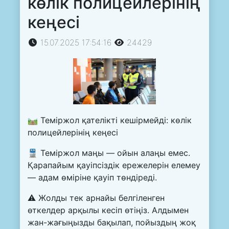
көлік полицейлерінің
кеңесі
15.07.2025 17:54:16
24429
🛤 Теміржол қателікті кешірмейді: көлік
полицейлерінің кеңесі
🚆 Теміржол маңы — ойын алаңы емес.
Қарапайым қауіпсіздік ережелерін елемеу
— адам өміріне қауіп төндіреді.
⚠️ Жолды тек арнайы белгіленген
өткелдер арқылы кесіп өтіңіз. Алдымен
жан-жағыңызды бақылап, пойыздың жоқ