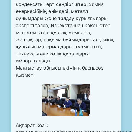
конденсаты, өрт сөндіргіштер, химия
өнеркәсібінің өнімдері, металл
бұйымдары және талдау құрылғылары
экспортталса, Өзбекстаннан көкөністер
мен жемістер, құрғақ жемістер,
жаңғақтар, тоқыма бұйымдары, аяқ киім,
құрылыс материалдары, тұрмыстық
техника және көлік құралдары
импортталады.
Маңғыстау облысы әкімінің баспасөз
қызметі
Ақпарат көзі :