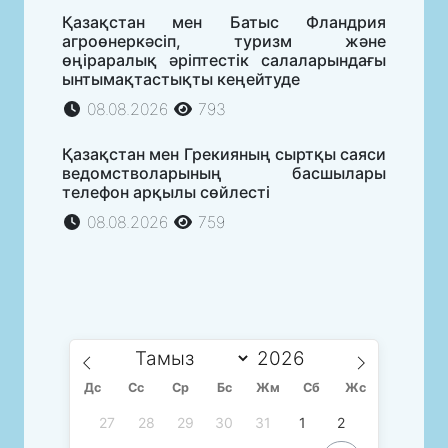
Қазақстан мен Батыс Фландрия
агроөнеркәсіп, туризм және
өңіраралық әріптестік салаларындағы
ынтымақтастықты кеңейтуде
08.08.2026
793
Қазақстан мен Грекияның сыртқы саяси
ведомстволарының басшылары
телефон арқылы сөйлесті
08.08.2026
759
Дс
Сc
Ср
Бс
Жм
Сб
Жс
27
28
29
30
31
1
2