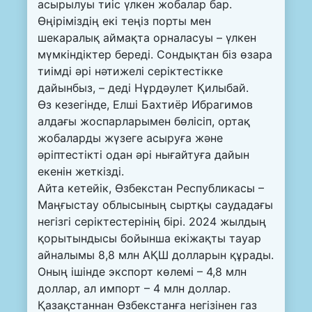
асырылуы тиіс үлкен жобалар бар.
Өңіріміздің екі теңіз порты мен
шекаралық аймақта орналасуы – үлкен
мүмкіндіктер береді. Сондықтан біз өзара
тиімді әрі нәтижелі серіктестікке
дайынбыз, – деді Нұрдәулет Қилыбай.
Өз кезегінде, Елші Бахтиёр Ибрагимов
алдағы жоспарларымен бөлісіп, ортақ
жобаларды жүзеге асыруға және
әріптестікті одан әрі нығайтуға дайын
екенін жеткізді.
Айта кетейік, Өзбекстан Республикасы –
Маңғыстау облысының сыртқы саудадағы
негізгі серіктестерінің бірі. 2024 жылдың
қорытындысы бойынша екіжақты тауар
айналымы 8,8 млн АҚШ долларын құрады.
Оның ішінде экспорт көлемі – 4,8 млн
доллар, ал импорт – 4 млн доллар.
Қазақстаннан Өзбекстанға негізінен газ