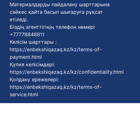
Материалдарды пайдалану шарттарына
сәйкес қайта басып шығаруға рұқсат
етіледі.
Біздің агенттігіңің телефон нөмері
+77778848811
Келісім шарттары :
https://enbekshiqazaq.kz/kz/terms-of-
payment.html
Қүпия келісімдері:
https://enbekshiqazaq.kz/kz/confidentiality.html
Қолдану ережелері:
https://enbekshiqazaq.kz/kz/terms-of-
service.html