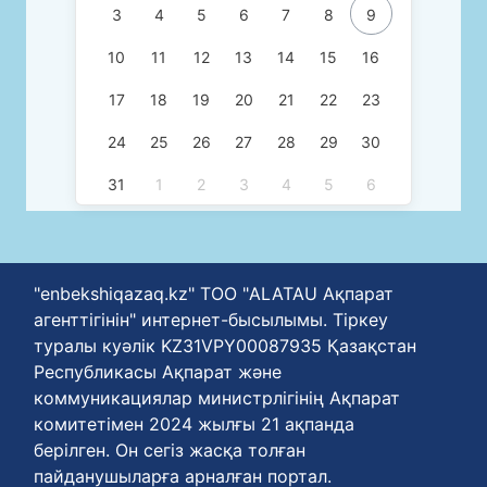
3
4
5
6
7
8
9
10
11
12
13
14
15
16
17
18
19
20
21
22
23
24
25
26
27
28
29
30
31
1
2
3
4
5
6
"enbekshiqazaq.kz" ТОО "ALATAU Ақпарат
агенттігінін" интернет-бысылымы. Тіркеу
туралы куәлік KZ31VPY00087935 Қазақстан
Республикасы Ақпарат және
коммуникациялар министрлігінің Ақпарат
комитетімен 2024 жылғы 21 ақпанда
берілген. Он сегіз жасқа толған
пайданушыларға арналған портал.