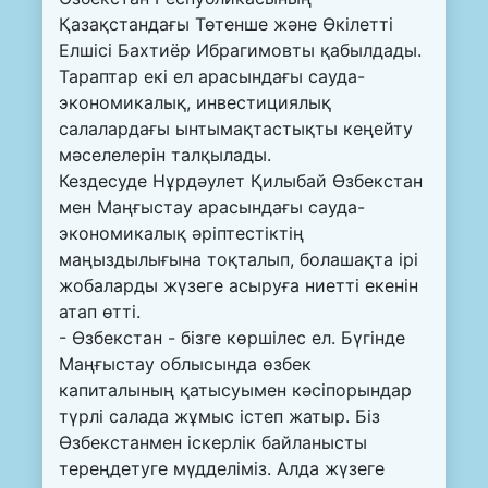
Қазақстандағы Төтенше және Өкілетті
Елшісі Бахтиёр Ибрагимовты қабылдады.
Тараптар екі ел арасындағы сауда-
экономикалық, инвестициялық
салалардағы ынтымақтастықты кеңейту
мәселелерін талқылады.
Кездесуде Нұрдәулет Қилыбай Өзбекстан
мен Маңғыстау арасындағы сауда-
экономикалық әріптестіктің
маңыздылығына тоқталып, болашақта ірі
жобаларды жүзеге асыруға ниетті екенін
атап өтті.
- Өзбекстан - бізге көршілес ел. Бүгінде
Маңғыстау облысында өзбек
капиталының қатысуымен кәсіпорындар
түрлі салада жұмыс істеп жатыр. Біз
Өзбекстанмен іскерлік байланысты
тереңдетуге мүдделіміз. Алда жүзеге