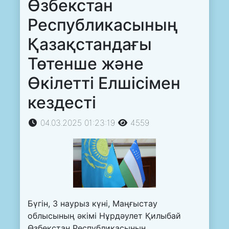
Өзбекстан
Республикасының
Қазақстандағы
Төтенше және
Өкілетті Елшісімен
кездесті
04.03.2025 01:23:19
4559
Бүгін, 3 наурыз күні, Маңғыстау
облысының әкімі Нұрдәулет Қилыбай
Өзбекстан Республикасының