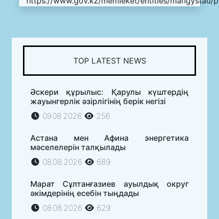
https://www.gov.kz/memleket/entities/mangystau/p
TOP LATEST NEWS
Әскери құрылыс: Қарулы күштердің
жауынгерлік әзірлігінің берік негізі
09.08.2026
256
Астана мен Афина энергетика
мәселелерін талқылады
08.08.2026
689
Марат Сұлтанғазиев ауылдық округ
әкімдерінің есебін тыңдады
08.08.2026
629