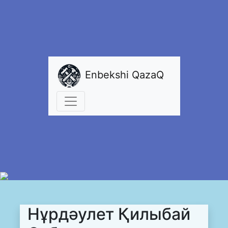
Enbekshi QazaQ
Нұрдәулет Қилыбай