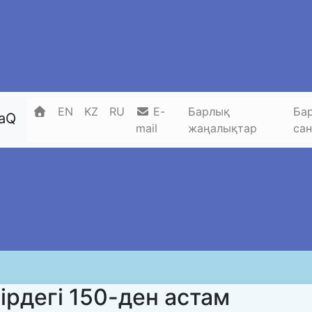
EN
KZ
RU
E-
Барлық
Ба
zaQ
mail
жаңалықтар
са
ірдегі 150-ден астам