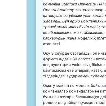
бойынша Stanford University HAI
OpenAI Academy технологиялары
қатысушы өз ұйымы үшін қолда
жасайды. Бұл әрбір компанияны
трансформациясы бүкіл елдің т
көшбасшылығы мен табысының не
басқарудың жаңа моделінің ірге
атап өтті.
Оқу 8 сәуірде басталады, ол инт
форматындағы 30 сағаттан аста
кең аудитория үшін озық білімге 
қамтамасыз ете отырып, қазақ, 
тілдеріндегі аудармамен сүйеме
Оқыту мақсатты модель бойынша
компаниялар командалармен қат
буыннан жоғары басшылыққа дейі
рөлдер деңгейінде құзыреттерді