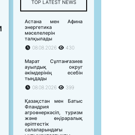
TOP LATEST NEWS
Астана мен Афина
м
энергетика
мәселелерін
талқылады
08.08.2026
430
Марат Сұлтанғазиев
ауылдық округ
әкімдерінің есебін
тыңдады
08.08.2026
399
Қазақстан мен Батыс
Фландрия
агроөнеркәсіп, туризм
және өңіраралық
әріптестік
салаларындағы