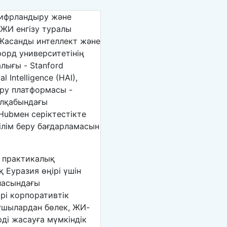
ифрландыру және
ЖИ енгізу туралы
Жасанды интеллект және
орд университетінің
лығы - Stanford
l Intelligence (HAI),
ру платформасы -
алқабындағы
 Hubмен серіктестікте
ілім беру бағдарламасын
н практикалық
 Еуразия өңірі үшін
ласындағы
рі корпоративтік
ушылардан бөлек, ЖИ-
ді жасауға мүмкіндік