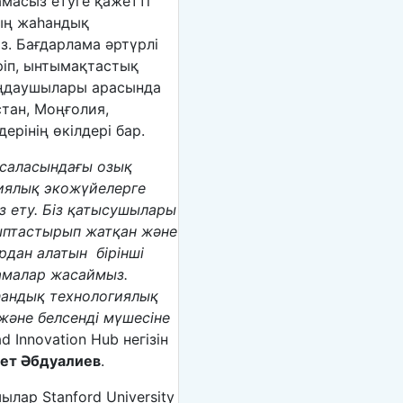
масыз етуге қажетті
ың жаһандық
. Бағдарлама әртүрлі
ріп, ынтымақтастық
ыңдаушылары арасында
тан, Моңғолия,
ерінің өкілдері бар.
 саласындағы озық
гиялық экожүйелерге
з ету. Біз қатысушылары
лыптастырып жатқан және
дан алатын бірінші
амалар жасаймыз.
һандық технологиялық
және белсенді мүшесіне
ad Innovation Hub негізін
ет Әбдуалиев
.
ылар Stanford University