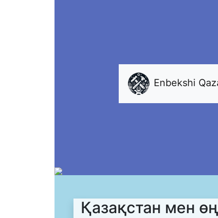
Enbekshi Qa
Қазақстан мен өң