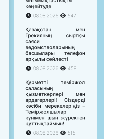
ынтымақтастықты
кеңейтуде
08.08.2026
547
Қазақстан мен
Грекияның сыртқы
саяси
ведомстволарының
басшылары телефон
арқылы сөйлесті
08.08.2026
458
Құрметті теміржол
саласының
қызметкерлері мен
ардагерлері! Сіздерді
кәсіби мерекелеріңіз –
Теміржолшылар
күнімен шын жүректен
құттықтаймын!
08.08.2026
515