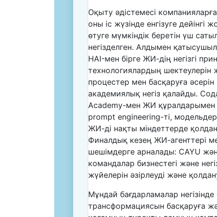
Оқыту әдістемесі компанияларға
оны іс жүзінде енгізуге дейінгі 
өтуге мүмкіндік беретін үш сат
негізделген. Алдымен қатысушыла
HAI-мен бірге ЖИ-дің негізгі при
технологиялардың шектеулерін 
процестер мен басқаруға әсерін
академиялық негіз қалайды. Сод
Academy-мен ЖИ құралдарымен ж
prompt engineering-ті, модельде
ЖИ-ді нақты міндеттерде қолдан
Финалдық кезең ЖИ-агенттері м
шешімдерге арналады: CAYU және
командалар бизнестегі және негі
жүйелерін әзірлеуді және қолдан
Мұндай бағдарламалар негізінде 
трансформациясын басқаруға ж