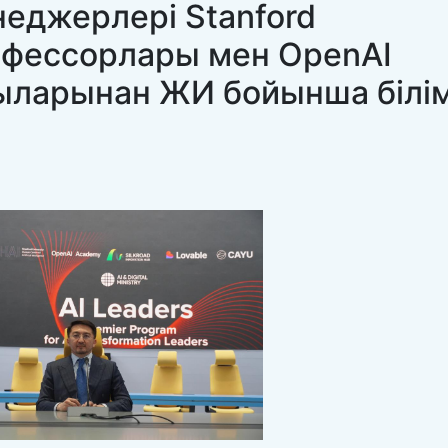
еджерлері Stanford
рофессорлары мен OpenAI
ыларынан ЖИ бойынша білі