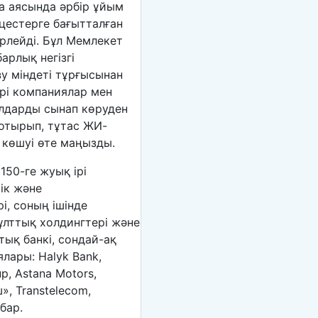
ма аясында әрбір ұйым
цестерге бағытталған
ірлейді. Бұл Мемлекет
рлық негізгі
зу міндеті тұрғысынан
рі компаниялар мен
лдарды сынап көруден
е отырып, тұтас ЖИ-
 көшуі өте маңызды.
150-ге жуық ірі
ік және
і, соның ішінде
ұлттық холдингтері және
ық банкі, сондай-ақ
лары: Halyk Bank,
up, Astana Motors,
ш», Transtelecom,
бар.