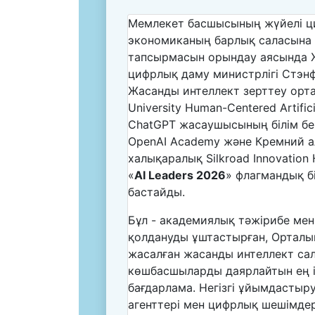
Мемлекет басшысының жүйелі ц
экономиканың барлық саласына 
тапсырмасын орындау аясында 
цифрлық даму министрлігі Стэнф
Жасанды интеллект зерттеу орта
University Human-Centered Artificia
ChatGPT жасаушысының білім бе
OpenAI Academy және Кремний 
халықаралық Silkroad Innovation
«
AI Leaders 2026
» флагмандық б
бастайды.
Бұл - академиялық тәжірибе ме
қолдануды ұштастырған, Орталық
жасалған жасанды интеллект са
көшбасшыларды даярлайтын ең і
бағдарлама. Негізгі ұйымдастыр
агенттері мен цифрлық шешімдер