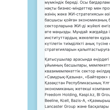
мүмкіндік береді. Осы бағдарла
нақты бизнес-міндеттер мен про
өзінің жеке ЖИ-стратегиясын әз
басшысы қойған экономиканың ба
секторларына ЖИ-ді жүйелі енгі
өте маңызды. Мұндай жағдайда і
институттардың жекелеген құра
күтілетін тиімділікті анық түсін
стратегияларын қалыптастыруға
Қатысушылар арасында өңірдегі 
ұйымның басшылары, мемлекетт
квазимемлекеттік сектор өкілдер
«Самұрық-Қазына», «Бәйтерек» 
Қазақстан Республикасының Ұлтт
экономиканың жетекші компания
Freedom Holding, Kaspi.kz, BI Gro
Beeline, Kcell, Bazis-A, «Қазмыры
Lancaster Group және басқалары 