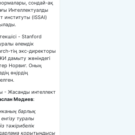
формалары, сондай-ақ
ағы Интеллектуалды
 институты (ISSAI)
ылады.
кшісі - Stanford
туралы әлемдік
arch-тің экс-директоры
ЖИ дамыту жөніндегі
тер Норвиг. Оның
здің өңірдің
елген.
ы - Жасанды интеллект
слан Мәдиев
:
иканың барлық
 енгізу туралы
з тәжірибелік
ағдарлама қорытындысы