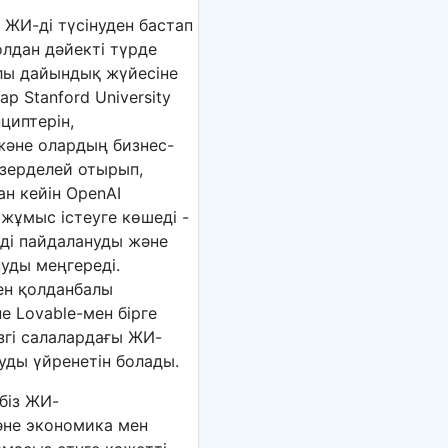
 ЖИ-ді түсінуден бастап
жолдан дәйекті түрде
ылы дайындық жүйесіне
р Stanford University
нциптерін,
және олардың бизнес-
 зерделей отырып,
ан кейін OpenAI
ұмыс істеуге көшеді -
рді пайдалануды және
уды меңгереді.
ен қолданбалы
 Lovable-мен бірге
згі салалардағы ЖИ-
уды үйренетін болады.
біз ЖИ-
әне экономика мен