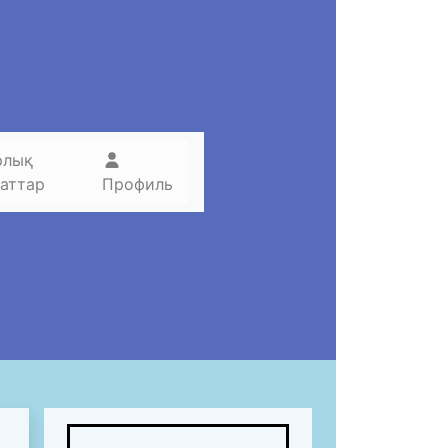
рлық
наттар
Профиль