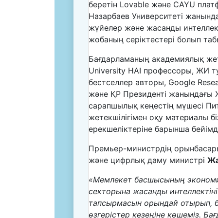
беретін Lovable және CAYU плат
Назарбаев Университеті жанынд
жүйелер және жасанды интеллект
жобаның серіктестері болып таб
Бағдарламаның академиялық жете
University HAI профессоры, ЖИ 
бестселлер авторы, Google Rese
және ҚР Президенті жанындағы 
сарапшылық кеңестің мүшесі Пи
жетекшілігімен оқу материалы бі
ерекшеліктеріне барынша бейімд
Премьер-министрдің орынбасар
және цифрлық даму министрі
Жа
«Мемлекет басшысының эконом
секторына жасанды интеллектіні
тапсырмасын орындай отырып, бі
өзгерістер кезеңіне көшеміз. Б