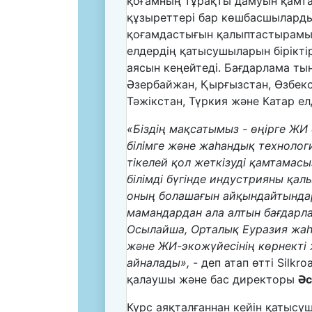
қоғамның тұрақты дамуын қамта
құзыреттері бар көшбасшылард
қоғамдастығын қалыптастырамыз
елдердің қатысушыларын бірікті
аясын кеңейтеді. Бағдарлама т
Әзербайжан, Қырғызстан, Өзбекс
Тәжікстан, Түркия және Катар елд
«Біздің мақсатымыз - өңірге ЖИ
білімге және жаһандық техноло
тікелей қол жеткізуді қамтамасы
білімді бүгінде индустрияны қа
оның болашағын айқындайтындар
мамандардан ала алтын бағдарл
Осылайша, Орталық Еуразия жа
және ЖИ-экожүйесінің көрнекті 
айналады»,
- деп атап өтті Silkro
қалаушы және бас директоры
Әс
Курс аяқталғаннан кейін қатысуш