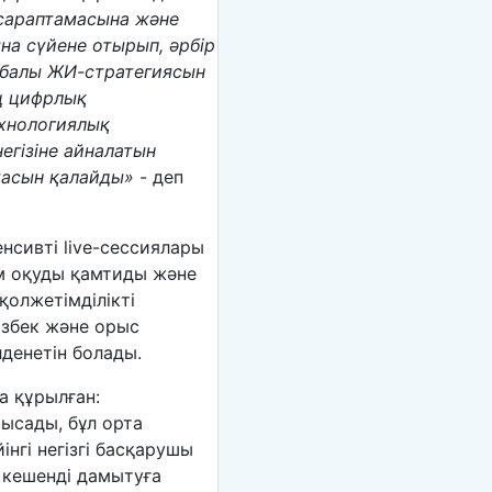
 сараптамасына және
на сүйене отырып, әрбір
нбалы ЖИ-стратегиясын
ң цифрлық
ехнологиялық
гізіне айналатын
тасын қалайды»
- деп
енсивті live-сессиялары
м оқуды қамтиды және
қолжетімділікті
өзбек және орыс
лденетін болады.
 құрылған:
ысады, бұл орта
нгі негізгі басқарушы
 кешенді дамытуға