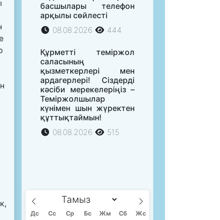
ы
басшылары телефон
арқылы сөйлесті
н
08.08.2026
444
е
р
Құрметті теміржол
саласының
қызметкерлері мен
ардагерлері! Сіздерді
ен
кәсіби мерекелеріңіз –
Теміржолшылар
күнімен шын жүректен
құттықтаймын!
08.08.2026
515
й
к,
Дс
Сc
Ср
Бс
Жм
Сб
Жс