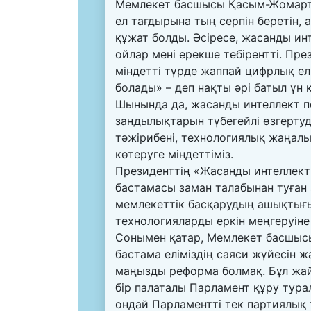
Мемлекет басшысы Қасым-Жомарт Т
ел тағдырына тың серпін беретін,
құжат болды. Әсіресе, жасанды ин
ойлар мені ерекше тебірентті. Пр
міндетті түрде жаппай цифрлық ел
болады» – деп нақты әрі батыл үн 
Шынында да, жасанды интеллект пе
заңдылықтарын түбегейлі өзгертуде
тәжірибені, технологиялық жаңалық
көтеруге міндеттіміз.
Президенттің «Жасанды интеллект
бастамасы заман талабынан туған 
мемлекеттік басқарудың ашықтығы
технологияларды еркін меңгеруіне
Сонымен қатар, Мемлекет басшысы
бастама еліміздің саяси жүйесін ж
маңызды реформа болмақ. Бұл жай
бір палаталы Парламент құру туралы
ондай Парламентті тек партиялық т