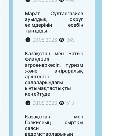
Марат Сұлтанғазиев
ауылдық округ
әкімдерінің есебін
тыңдады
08.08.2026
369
Қазақстан мен Батыс
Фландрия
агроөнеркәсіп, туризм
және өңіраралық
әріптестік
салаларындағы
ынтымақтастықты
кеңейтуде
08.08.2026
513
Қазақстан мен
Грекияның сыртқы
саяси
ведомстволарының