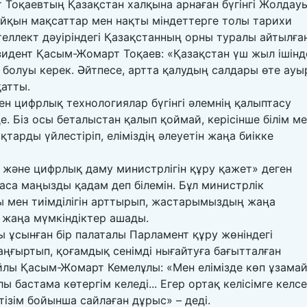
оқаевтың Қазақстан халқына арнаған бүгінгі Жолдау
 айқын мақсаттар мен нақты міндеттерге толы тарихи
теллект дәуіріндегі Қазақстанның орны туралы айтылға
езидент Қасым-Жомарт Тоқаев: «Қазақстан үш жыл ішінд
 болуы керек. Әйтпесе, артта қалудың салдары өте ауы
қатты.
н цифрлық технологиялар бүгінгі әлемнің қалыптасу
. Біз осы беталыстан қалып қоймай, керісінше білім м
тарды үйлестіріп, еліміздің әлеуетін жаңа биікке
 және цифрлық даму министрлігін құру қажет» деген
аса маңызды қадам деп білемін. Бұл министрлік
 мен тиімділігін арттырып, жастарымыздың жаңа
 жаңа мүмкіндіктер ашады.
 ұсынған бір палаталы Парламент құру жөніндегі
аңғыртып, қоғамдық сенімді нығайтуға бағытталған
лы Қасым-Жомарт Кемелұлы: «Мен елімізде көп ұзама
 бастама көтергім келеді... Егер ортақ келісімге келсе
ізім бойынша сайлаған дұрыс» – деді.