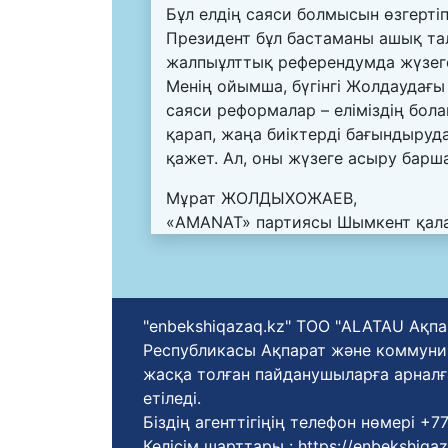
Бұл елдің саяси болмысын өзгертіп
Президент бұл бастаманы ашық та
жалпыұлттық референдумда жүзег
Менің ойымша, бүгінгі Жолдаудағы
саяси реформалар – еліміздің бол
қарап, жаңа биіктерді бағындыруд
қажет. Ал, оны жүзеге асыру барша
Мұрат ЖОЛДЫХОЖАЕВ,
«AMANAT» партиясы Шымкент қал
"enbekshiqazaq.kz" ТОО "ALATAU Ақпа
Республикасы Ақпарат және коммуника
жасқа толған пайданушыларға арналғ
етіледі.
Біздің агенттігіңің телефон нөмері +
Келісім шарттары :
https://enbekshiqa