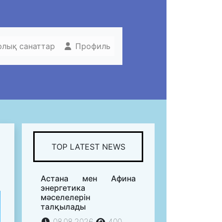
рлық санаттар
Профиль
TOP LATEST NEWS
Астана мен Афина
энергетика
мәселелерін
талқылады
08.08.2026
400