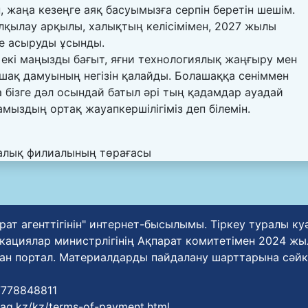
, жаңа кезеңге аяқ басуымызға серпін беретін шешім.
лқылау арқылы, халықтың келісімімен, 2027 жылы
е асыруды ұсынды.
 екі маңызды бағыт, яғни технологиялық жаңғыру мен
ашақ дамуының негізін қалайды. Болашаққа сеніммен
а бізге дәл осындай батыл әрі тың қадамдар ауадай
мыздың ортақ жауапкершілігіміз деп білемін.
алық филиалының төрағасы
рат агенттігінін" интернет-бысылымы. Тіркеу туралы к
циялар министрлігінің Ақпарат комитетімен 2024 жылғ
ан портал. Материалдарды пайдалану шарттарына сәйк
77778848811
zaq.kz/kz/terms-of-payment.html