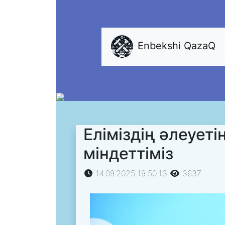
Enbekshi QazaQ
Еліміздің әлеуеті
міндеттіміз
14.09.2025 19:50:13
3637