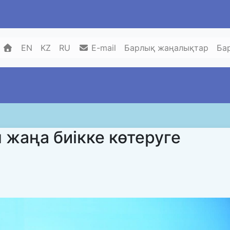
EN
KZ
RU
E-mail
Барлық жаңалықтар
Ба
н жаңа биікке көтеруге