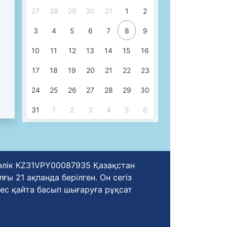
27
28
29
30
31
1
2
3
4
5
6
7
8
9
10
11
12
13
14
15
16
17
18
19
20
21
22
23
24
25
26
27
28
29
30
31
1
2
3
4
5
6
уәлік KZ31VPY00087935 Қазақстан
ы 21 ақпанда берілген. Он сегіз
ес қайта басып шығаруға рұқсат