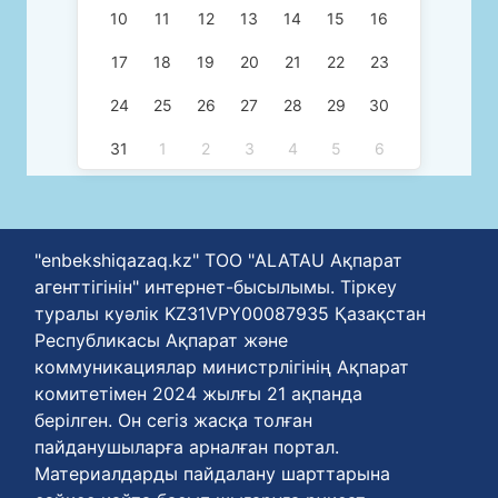
10
11
12
13
14
15
16
17
18
19
20
21
22
23
24
25
26
27
28
29
30
31
1
2
3
4
5
6
"enbekshiqazaq.kz" ТОО "ALATAU Ақпарат
агенттігінін" интернет-бысылымы. Тіркеу
туралы куәлік KZ31VPY00087935 Қазақстан
Республикасы Ақпарат және
коммуникациялар министрлігінің Ақпарат
комитетімен 2024 жылғы 21 ақпанда
берілген. Он сегіз жасқа толған
пайданушыларға арналған портал.
Материалдарды пайдалану шарттарына