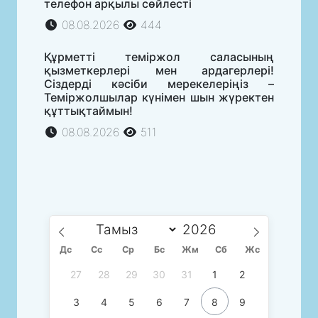
телефон арқылы сөйлесті
08.08.2026
444
Құрметті теміржол саласының
қызметкерлері мен ардагерлері!
Сіздерді кәсіби мерекелеріңіз –
Теміржолшылар күнімен шын жүректен
құттықтаймын!
08.08.2026
511
Дс
Сc
Ср
Бс
Жм
Сб
Жс
27
28
29
30
31
1
2
3
4
5
6
7
8
9