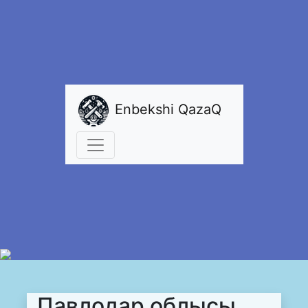
Enbekshi QazaQ
Павлодар облысы