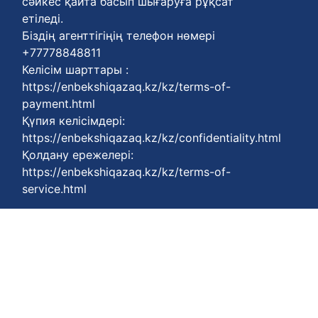
сәйкес қайта басып шығаруға рұқсат
етіледі.
Біздің агенттігіңің телефон нөмері
+77778848811
Келісім шарттары :
https://enbekshiqazaq.kz/kz/terms-of-
payment.html
Қүпия келісімдері:
https://enbekshiqazaq.kz/kz/confidentiality.html
Қолдану ережелері:
https://enbekshiqazaq.kz/kz/terms-of-
service.html