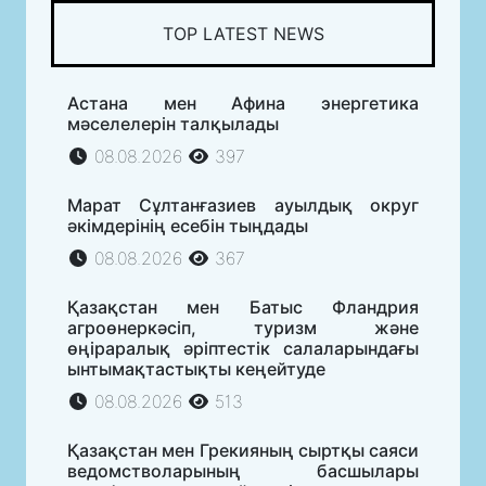
TOP LATEST NEWS
Астана мен Афина энергетика
мәселелерін талқылады
08.08.2026
397
Марат Сұлтанғазиев ауылдық округ
әкімдерінің есебін тыңдады
08.08.2026
367
Қазақстан мен Батыс Фландрия
агроөнеркәсіп, туризм және
өңіраралық әріптестік салаларындағы
ынтымақтастықты кеңейтуде
08.08.2026
513
Қазақстан мен Грекияның сыртқы саяси
ведомстволарының басшылары