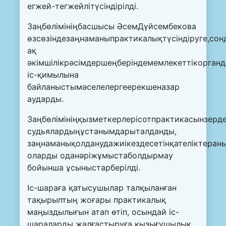
егжей-тегжейлітүсіндірілді.
Заңбөлімініңбасшысы ӘсемДүйсембекова
өзсөзіндезаңнаманыпрактикалықтүсіндіруге,сон
ақ
әкімшілікрәсімдершеңберіндемемлекеттікорган
іс-қимылына
байланыстымәселелергеерекшеназар
аударды.
Заңбөлімініңқызметкерлерісотпрактикасынзер
судьялардыңұстанымдарыталданды,
заңнаманықолданудажиікездесетінқателіктера
оларды оданәріжұмыстаболдырмау
бойынша ұсыныстарберілді.
Іс-шараға қатысушылар талқыланған
тақырыптың жоғары практикалық
маңыздылығын атап өтіп, осындай іс-
шараларды жалғастыруға қызығушылық