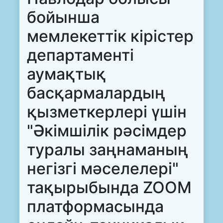
бойынша
мемлекеттік кірістер
департаменті
аумақтық
басқармалардың
қызметкерлері үшін
"Әкімшілік рәсімдер
туралы заңнаманың
негізгі мәселелері"
тақырыбында ZOOM
платформасында