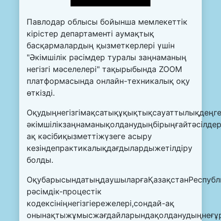
Павлодар облысы бойынша мемлекеттік
кірістер департаменті аумақтық
басқармалардың қызметкерлері үшін
"Әкімшілік рәсімдер туралы заңнаманың
негізгі мәселелері" тақырыбында ZOOM
платформасында онлайн-техникалық оқу
өткізді.
Оқудыңнегізгімақсатықұқықтықсауаттылықдеңге
әкімшілікзаңнаманықолданудыңбірыңғайтәсілдер
ақ кәсібиқызметтіжүзеге асыру
кезіндепрактикалықдағдылардыжетілдіру
болды.
ОқубарысындатыңдаушыларғаҚазақстанРеспубл
рәсімдік-процестік
кодексініңнегізгіережелері,сондай-ақ
онынақтыжұмысжағдайларындақолданудыңнеғұр