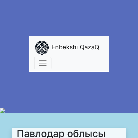
Enbekshi QazaQ
Павлодар облысы