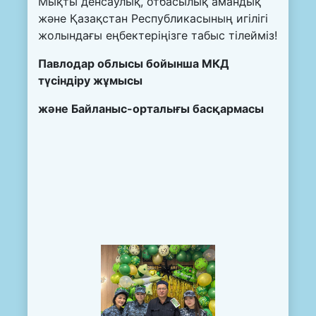
Мықты денсаулық, отбасылық амандық
және Қазақстан Республикасының игілігі
жолындағы еңбектеріңізге табыс тілейміз!
Павлодар облысы бойынша МКД
түсіндіру жұмысы
және
Байланыс-орталығы
басқармасы