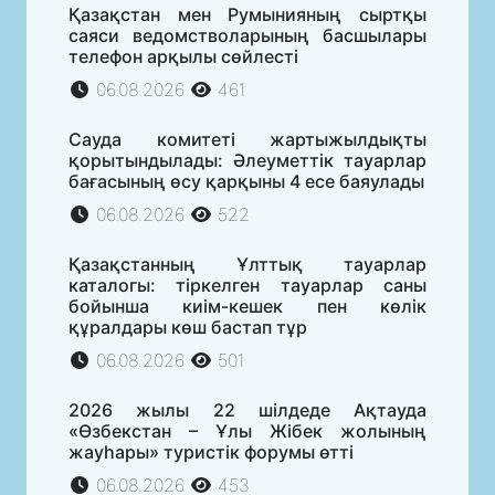
Қазақстан мен Румынияның сыртқы
саяси ведомстволарының басшылары
телефон арқылы сөйлесті
06.08.2026
461
Сауда комитеті жартыжылдықты
қорытындылады: Әлеуметтік тауарлар
бағасының өсу қарқыны 4 есе баяулады
06.08.2026
522
Қазақстанның Ұлттық тауарлар
каталогы: тіркелген тауарлар саны
бойынша киім-кешек пен көлік
құралдары көш бастап тұр
06.08.2026
501
2026 жылы 22 шілдеде Ақтауда
«Өзбекстан – Ұлы Жібек жолының
жауһары» туристік форумы өтті
06.08.2026
453