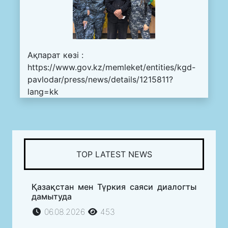
Ақпарат көзі :
https://www.gov.kz/memleket/entities/kgd-
pavlodar/press/news/details/1215811?
lang=kk
TOP LATEST NEWS
Қазақстан мен Түркия саяси диалогты
дамытуда
06.08.2026
453