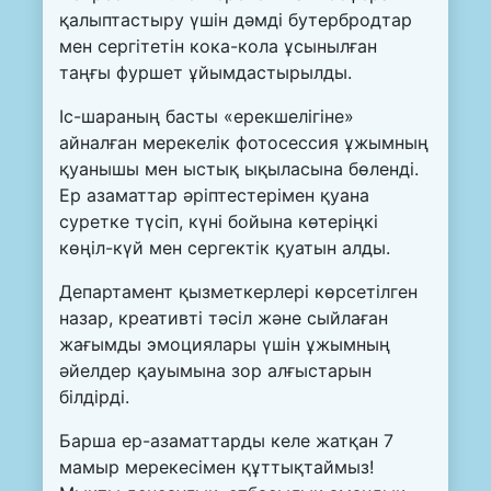
қалыптастыру үшін дәмді бутербродтар
мен сергітетін кока-кола ұсынылған
таңғы фуршет ұйымдастырылды.
Іс-шараның басты «ерекшелігіне»
айналған мерекелік фотосессия ұжымның
қуанышы мен ыстық ықыласына бөленді.
Ер азаматтар әріптестерімен қуана
суретке түсіп, күні бойына көтеріңкі
көңіл-күй мен сергектік қуатын алды.
Департамент қызметкерлері көрсетілген
назар, креативті тәсіл және сыйлаған
жағымды эмоциялары үшін ұжымның
әйелдер қауымына зор алғыстарын
білдірді.
Барша ер-азаматтарды келе жатқан 7
мамыр мерекесімен құттықтаймыз!