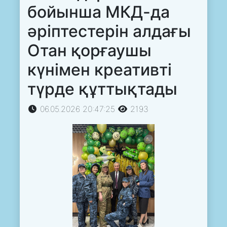
бойынша МКД-да
әріптестерін алдағы
Отан қорғаушы
күнімен креативті
түрде құттықтады
06.05.2026 20:47:25
2193