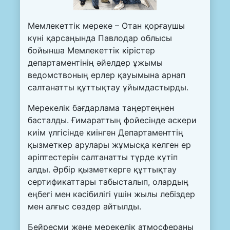
Мемлекеттік мереке – Отан қорғаушы
күні қарсаңында Павлодар облысы
бойынша Мемлекеттік кірістер
департаментінің әйелдер ұжымы
ведомствоның ерлер қауымына арнап
салтанатты құттықтау ұйымдастырды.
Мерекелік бағдарлама таңертеңнен
басталды. Ғимараттың фойесінде әскери
киім үлгісінде киінген Департаменттің
қызметкер арулары жұмысқа келген ер
әріптестерін салтанатты түрде күтіп
алды. Әрбір қызметкерге құттықтау
сертификаттары табысталып, олардың
еңбегі мен кәсібилігі үшін жылы лебіздер
мен алғыс сөздер айтылды.
Бейресми және мерекелік атмосфераны