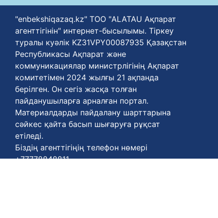
"enbekshiqazaq.kz" ТОО "ALATAU Ақпарат
агенттігінін" интернет-бысылымы. Тіркеу
туралы куәлік KZ31VPY00087935 Қазақстан
Республикасы Ақпарат және
коммуникациялар министрлігінің Ақпарат
комитетімен 2024 жылғы 21 ақпанда
берілген. Он сегіз жасқа толған
пайданушыларға арналған портал.
Материалдарды пайдалану шарттарына
сәйкес қайта басып шығаруға рұқсат
етіледі.
Біздің агенттігіңің телефон нөмері
+77778848811
Келісім шарттары :
https://enbekshiqazaq.kz/kz/terms-of-
payment.html
Қүпия келісімдері:
https://enbekshiqazaq.kz/kz/confidentiality.html