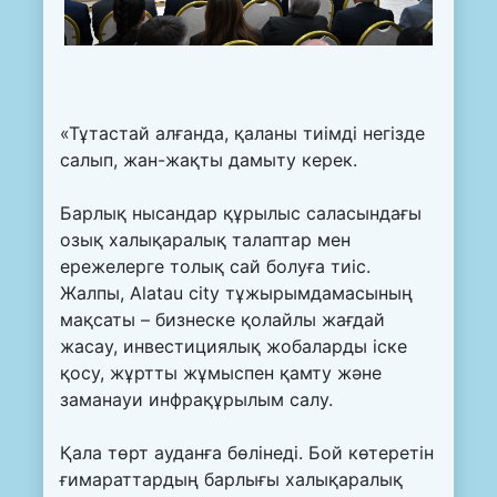
«Тұтастай алғанда, қаланы тиімді негізде
салып, жан-жақты дамыту керек.
Барлық нысандар құрылыс саласындағы
озық халықаралық талаптар мен
ережелерге толық сай болуға тиіс.
Жалпы, Alatau city тұжырымдамасының
мақсаты – бизнеске қолайлы жағдай
жасау, инвестициялық жобаларды іске
қосу, жұртты жұмыспен қамту және
заманауи инфрақұрылым салу.
Қала төрт ауданға бөлінеді. Бой көтеретін
ғимараттардың барлығы халықаралық