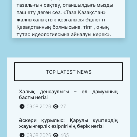
тазалығын сақтау, отаншылдығымызды
паш ету деген сөз. «Таза Қазақстан»
жалпыхалықтық қозғалысы Әділетті
Қазақстанның болмысына, тіпті, оның
тұтас идеологиясына айналуы керек».
TOP LATEST NEWS
Халық денсаулығы – ел дамуының
басты негізі
09.08.2026
27
Әскери құрылыс: Қарулы күштердің
жауынгерлік әзірлігінің берік негізі
09.08.2026
465