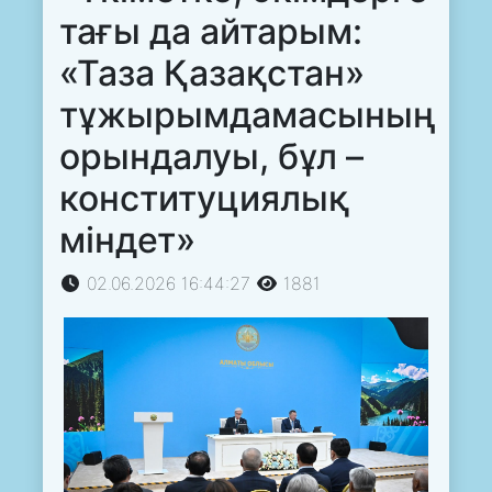
тағы да айтарым:
«Таза Қазақстан»
тұжырымдамасының
орындалуы, бұл –
конституциялық
міндет»
02.06.2026 16:44:27
1881