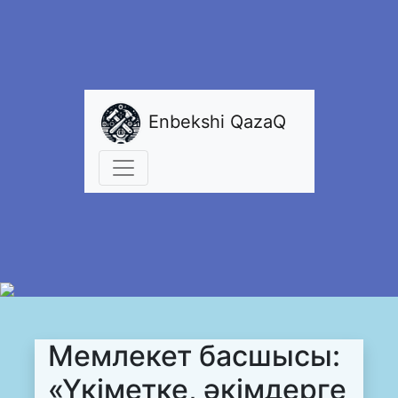
Enbekshi QazaQ
Мемлекет басшысы:
«Үкіметке, әкімдерге