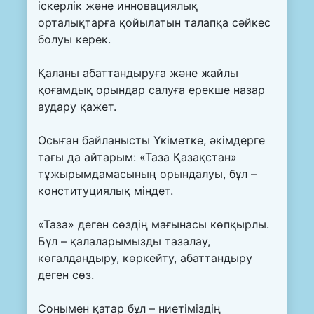
іскерлік және инновациялық
орталықтарға қойылатын талапқа сәйкес
болуы керек.
Қаланы абаттандыруға және жайлы
қоғамдық орындар салуға ерекше назар
аудару қажет.
Осыған байланысты Үкіметке, әкімдерге
тағы да айтарым: «Таза Қазақстан»
тұжырымдамасының орындалуы, бұл –
конституциялық міндет.
«Таза» деген сөздің мағынасы көпқырлы.
Бұл – қалаларымызды тазалау,
көгалдандыру, көркейту, абаттандыру
деген сөз.
Сонымен қатар бұл – ниетіміздің