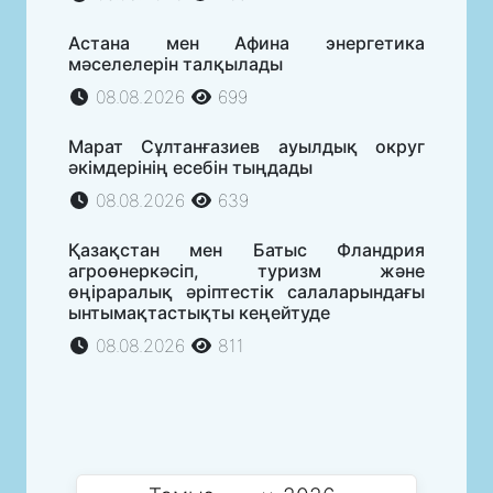
Астана мен Афина энергетика
мәселелерін талқылады
08.08.2026
699
Марат Сұлтанғазиев ауылдық округ
әкімдерінің есебін тыңдады
08.08.2026
639
Қазақстан мен Батыс Фландрия
агроөнеркәсіп, туризм және
өңіраралық әріптестік салаларындағы
ынтымақтастықты кеңейтуде
08.08.2026
811