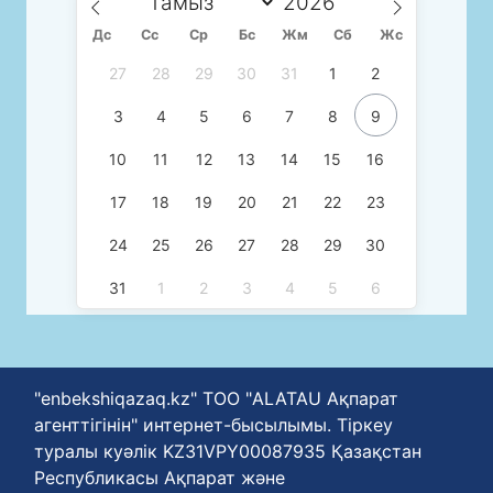
Дс
Сc
Ср
Бс
Жм
Сб
Жс
27
28
29
30
31
1
2
3
4
5
6
7
8
9
10
11
12
13
14
15
16
17
18
19
20
21
22
23
24
25
26
27
28
29
30
31
1
2
3
4
5
6
"enbekshiqazaq.kz" ТОО "ALATAU Ақпарат
агенттігінін" интернет-бысылымы. Тіркеу
туралы куәлік KZ31VPY00087935 Қазақстан
Республикасы Ақпарат және