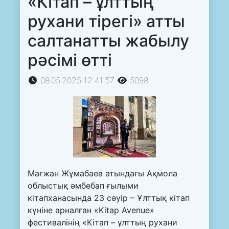
«Кітап – ұлттың
рухани тірегі» атты
салтанатты жабылу
рәсімі өтті
08.05.2025 12:41:57
5098
Мағжан Жұмабаев атындағы Ақмола
облыстық әмбебап ғылыми
кітапханасында 23 сәуір – Ұлттық кітап
күніне арналған «Kitap Avenue»
фестивалінің «Кітап – ұлттың рухани