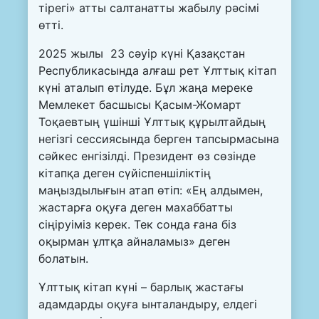
тірегі» атты салтанатты жабылу рәсімі
өтті.
2025 жылы 23 сәуір күні Қазақстан
Республикасында алғаш рет Ұлттық кітап
күні аталып өтілуде. Бұл жаңа мереке
Мемлекет басшысы Қасым-Жомарт
Тоқаевтың үшінші Ұлттық құрылтайдың
негізгі сессиясында берген тапсырмасына
сәйкес енгізілді. Президент өз сөзінде
кітапқа деген сүйіспеншіліктің
маңыздылығын атап өтіп: «Ең алдымен,
жастарға оқуға деген махаббатты
сіңіруіміз керек. Тек сонда ғана біз
оқырман ұлтқа айналамыз» деген
болатын.
Ұлттық кітап күні – барлық жастағы
адамдарды оқуға ынталандыру, елдегі