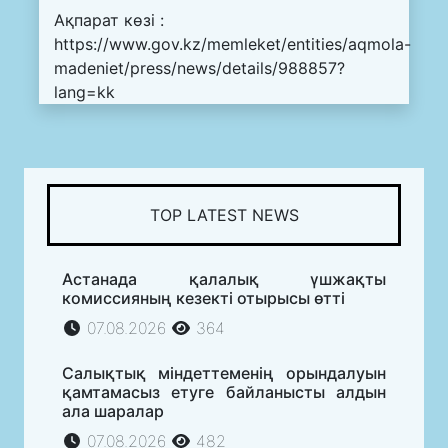
Ақпарат көзі :
https://www.gov.kz/memleket/entities/aqmola-
madeniet/press/news/details/988857?
lang=kk
TOP LATEST NEWS
Астанада қалалық үшжақты
комиссияның кезекті отырысы өтті
07.08.2026
364
Салықтық міндеттеменің орындалуын
қамтамасыз етуге байланысты алдын
ала шаралар
07.08.2026
482