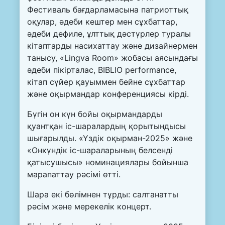
Фестиваль бағдарламасына патриоттық
оқулар, әдеби кештер мен сұхбаттар,
әдеби дефиле, ұлттық дәстүрлер туралы
кітаптарды насихаттау және дизайнермен
танысу, «Lingva Room» жобасы аясындағы
әдеби пікірталас, BIBLIO performance,
кітап сүйер қауыммен бейне сұхбаттар
және оқырмандар конференциясы кірді.
Бүгін он күн бойы оқырмандарды
қуантқан іс-шаралардың қорытындысы
шығарылды. «Үздік оқырман-2025» және
«Онкүндік іс-шараларының белсенді
қатысушысы» номинациялары бойынша
марапаттау рәсімі өтті.
Шара екі бөлімнен тұрды: салтанатты
рәсім және мерекелік концерт.