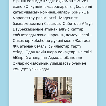
Бірінші бөлімде «Үздік оқырман - 2025»
және «Онкүндік іс-шараларының белсенді
қатысушысы» номинациялары бойынша
марапаттау рәсімі өтті. Мәдениет
басқармасының басшысы Сабитова Айгүл
Баубекқызының атынан алғыс хаттар
табысталды және шараның демеушілері –
Caseshop.kokshetau дүкені мен «Жалғас»
ЖК атынан бағалы сыйлықтар тарту
етілді. Одан кейін шара қонақтарына Үкілі
Ыбырай атындағы Ақмола облыстық
филармониясының ұйымдастыруымен
концерт ұсынылды.