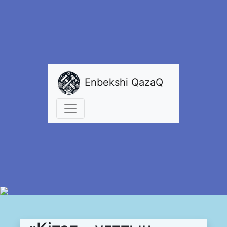
Enbekshi QazaQ