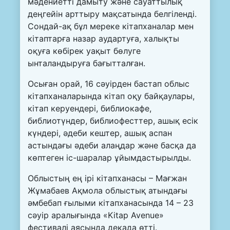
мәдениетті дамыту және сауаттылық
деңгейін арттыру мақсатында белгіленді.
Сондай-ақ бұл мереке кітапханалар мен
кітаптарға назар аудартуға, халықты
оқуға көбірек уақыт бөлуге
ынталандыруға бағытталған.
Осыған орай, 16 сәуірден бастап облыс
кітапханаларында кітап оқу байқаулары,
кітап керуендері, библиокафе,
библиотүндер, библиофесттер, ашық есік
күндері, әдеби кештер, ашық аспан
астындағы әдеби алаңдар және басқа да
көптеген іс-шаралар ұйымдастырылды.
Облыстың ең ірі кітапханасы – Мағжан
Жұмабаев Ақмола облыстық атындағы
әмбебап ғылыми кітапханасында 14 – 23
сәуір аралығында «Kitap Avenue»
фестивалі аясында декада өтті.