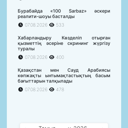
Бурабайда «100 Sarbaz» әскери
реалити-шоуы басталды
07.08.2026
533
Хабарландыру Көзделіп отырған
қызметтің әсеріне скрининг жүргізу
туралы
07.08.2026
400
Қазақстан мен Сауд Арабиясы
көпжақты ынтымақтастықтың басым
бағыттарын талқылады
07.08.2026
478