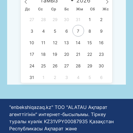
Дс
Сc
Ср
Бс
Жм
Сб
Жс
27
28
29
30
31
1
2
3
4
5
6
7
8
9
10
11
12
13
14
15
16
17
18
19
20
21
22
23
24
25
26
27
28
29
30
31
1
2
3
4
5
6
"enbekshiqazaq.kz" ТОО "ALATAU Ақпарат
агенттігінін" интернет-бысылымы. Тіркеу
туралы куәлік KZ31VPY00087935 Қазақстан
Республикасы Ақпарат және